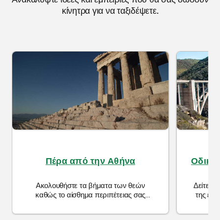
κίνητρα για να ταξιδέψετε.
Πέρα από την Αθήνα
Οδικό 
Ακολουθήστε τα βήματα των θεών
Δείτε τι
καθώς το αίσθημα περιπέτειας σας
της εθν
οδηγεί εκτός της Αθήνας και
(PCH) σ
ακολουθήστε τις αρχαίες Ρωμαϊκές