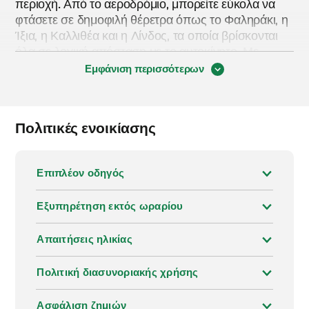
περιοχή. Από το αεροδρόμιο, μπορείτε εύκολα να
φτάσετε σε δημοφιλή θέρετρα όπως το Φαληράκι, η
Ίξια, η Καλλιθέα και η Λίνδος, τα οποία βρίσκονται
όλα σε λογική απόσταση με το αυτοκίνητο. Με
αυτοκίνητο μπορείτε επίσης να εξερευνήσετε το
Εμφάνιση περισσότερων
εσωτερικό του νησιού, όπου θα βρείτε παραδοσιακά
χωριά, πιο ήσυχους δρόμους και ορεινά τοπία στα
οποία δεν είναι εύκολο να φτάσετε με λεωφορείο.
Πολιτικές ενοικίασης
Το αεροδρόμιο διαθέτει όλες τις απαραίτητες
υποδομές για την ενοικίαση αυτοκινήτου, με γραφεία
Επιπλέον οδηγός
στην αίθουσα αφίξεων και σημεία παραλαβής σε
κοντινή απόσταση, οπότε η διαδικασία είναι απλή
Εξυπηρέτηση εκτός ωραρίου
και γρήγορη. Ξεκινώντας το ταξίδι σας με ένα
ενοικιαζόμενο αυτοκίνητο από το Αεροδρόμιο της
Ρόδου, έχετε τη δυνατότητα να εξερευνήσετε το νησί
Απαιτήσεις ηλικίας
με ευκολία και ευελιξία, χωρίς να εξαρτάστε από τα
σταθερά δρομολόγια των μέσων μαζικής
Πολιτική διασυνοριακής χρήσης
μεταφοράς. Εξερευνήστε τη Ρόδο και τα γύρω μέρη
με την Enterprise.
Ασφάλιση ζημιών