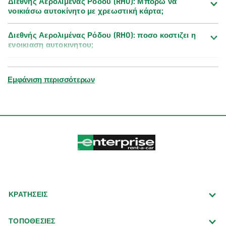
Διεθνής Αερολιμένας Ρόδου (RHO): Μπορώ να
νοικιάσω αυτοκίνητο με χρεωστική κάρτα;
Διεθνής Αερολιμένας Ρόδου (RHO): ποσο κοστιζει η
ενοικιαση αυτοκινητου;
Μπορώ να τροποποιήσω, να παρατείνω ή να
ακυρώσω την κράτησή μου;
Εμφάνιση περισσότερων
ΚΡΑΤΗΣΕΙΣ
ΤΟΠΟΘΕΣΙΕΣ