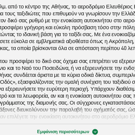
μ. από το κέντρο της Αθήνας, το αεροδρόμιο Ελευθέριος Β
για τους ταξιδιώτες που επιθυμούν να γνωρίσουν την Ελλάδ
τον δικό σας ρυθμό με την ενοικίαση αυτοκινήτου στο αερ
 προσφέρει γρήγορη και εύκολη πρόσβαση τόσο στην πόλη
τώντας το ιδανική βάση για το ταξίδι σας. Με ένα ενοικιαζ
τάσετε εύκολα σε εμβληματικά αξιοθέατα όπως η Ακρόπολη,
λάκας, τα οποία βρίσκονται όλα σε απόσταση περίπου 40 λε
που προσφέρει το δικό σας όχημα σας επιτρέπει να εξερευ
νιο και το Ναό του Ποσειδώνα, ή να εξερευνήσετε την ενδ
ήνας συνδέεται άριστα με τα κύρια οδικά δίκτυα, συμπερι
Οδός», εξασφαλίζοντας την ομαλή συνέχιση του ταξιδιού σ
ε να εξερευνήσετε την ευρύτερη περιοχή. Υπάρχουν διαθέσ
ρό και τα λεωφορεία, αν και η ενοικίαση αυτοκινήτου σας
ρογράμματος της διαμονής σας. Οι σύγχρονες εγκαταστάσε
άξονες διευκολύνουν την παραλαβή του οχήματός σας, ώστε
ν επιλέγετε την ενοικίαση αυτοκινήτου στο αεροδρόμιο Ελ
Εμφάνιση περισσότερων