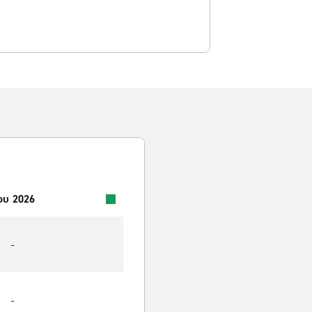
ου 2026
-
-