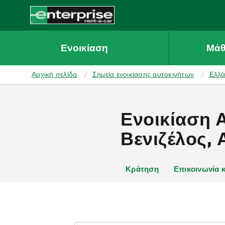
MAIN
CONTENT
Enterprise
Ενοικίαση
Μάθ
Αρχική σελίδα
Σημεία ενοικίασης αυτοκινήτων
Ελλ
Ενοικίαση 
Βενιζέλος, 
Κράτηση
Επικοινωνία 