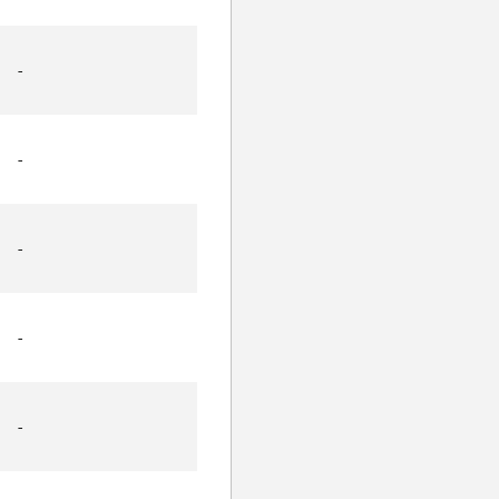
-
-
-
-
-