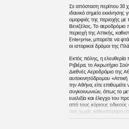
Σε απόσταση περίπου 30 χλ
ιδανικό σημείο εκκίνησης 
ομορφιές της περιοχής με 
Βενιζέλος. Το αεροδρόμιο
περιοχή της Αττικής, καθισ
Enterprise, μπορείτε να φ
οι ιστορικοί δρόμοι της Π
Εκτός πόλης, η ελευθερία 
Ριβιέρα, το Ακρωτήριο Σού
Διεθνές Αεροδρόμιο της Αθ
αυτοκινητόδρομου «Αττική 
την Αθήνα, είτε επιθυμείτ
συγκοινωνιών, όπως το μετ
ευελιξία και έλεγχο του π
από τους κύριους οδικούς 
σας χωρίς καθυστέρηση ότα