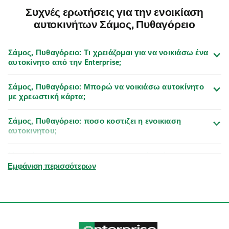
Συχνές ερωτήσεις για την ενοικίαση
αυτοκινήτων Σάμος, Πυθαγόρειο
Σάμος, Πυθαγόρειο: Τι χρειάζομαι για να νοικιάσω ένα
αυτοκίνητο από την Enterprise;
Σάμος, Πυθαγόρειο: Μπορώ να νοικιάσω αυτοκίνητο
με χρεωστική κάρτα;
Σάμος, Πυθαγόρειο: ποσο κοστιζει η ενοικιαση
αυτοκινητου;
Μπορώ να τροποποιήσω, να παρατείνω ή να
ακυρώσω την κράτησή μου;
Εμφάνιση περισσότερων