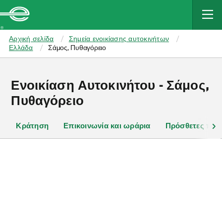
MAIN
CONTENT
Enterprise
Αρχική σελίδα
Σημεία ενοικίασης αυτοκινήτων
Ελλάδα
Σάμος, Πυθαγόρειο
Ενοικίαση Αυτοκινήτου - Σάμος,
Πυθαγόρειο
Κράτηση
Επικοινωνία και ωράρια
Πρόσθετες πλη