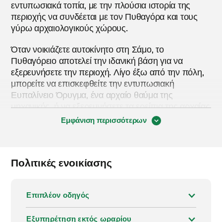
εντυπωσιακά τοπία, με την πλούσια ιστορία της
περιοχής να συνδέεται με τον Πυθαγόρα και τους
γύρω αρχαιολογικούς χώρους.
Όταν νοικιάζετε αυτοκίνητο στη Σάμο, το
Πυθαγόρειο αποτελεί την ιδανική βάση για να
εξερευνήσετε την περιοχή. Λίγο έξω από την πόλη,
μπορείτε να επισκεφθείτε την εντυπωσιακή
Ευπαλίνειο Όρυγμα, ένα αρχαίο θαύμα της
μηχανικής, ή να εξερευνήσετε τα ερείπια της αρχαίας
Σάμου που βρίσκονται σε κοντινή απόσταση. Από
Εμφάνιση περισσότερων
εκεί, το νησί απλώνεται προς όλες τις κατευθύνσεις.
Ανεβείτε στις καταπράσινες πλαγιές του όρους
Κέρκης, ή ακολουθήστε την ακτογραμμή μέχρι
Πολιτικές ενοικίασης
ήσυχους όρμους και παραλίες όπως το Ποτοκάκι. Το
οδικό δίκτυο είναι εύκολο στην πλοήγηση και
συνδέει ομαλά τα περισσότερα μέρη του νησιού,
Επιπλέον οδηγός
καθιστώντας την εξερεύνηση απλή και ευχάριστη.
Αν και υπάρχουν λεωφορεία και ταξί, δεν φτάνουν
Εξυπηρέτηση εκτός ωραρίου
πάντα στα πιο απομακρυσμένα σημεία, οπότε το