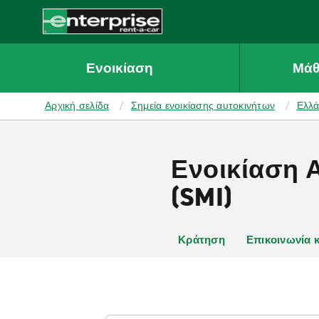
MAIN
CONTENT
Enterprise
Ενοικίαση
Μάθ
Αρχική σελίδα
Σημεία ενοικίασης αυτοκινήτων
Ελλ
Ενοικίαση 
(SMI)
Κράτηση
Επικοινωνία 