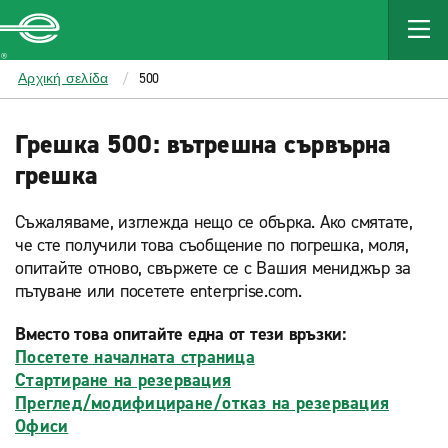
MAIN
CONTENT
Enterprise
Αρχική σελίδα
500
Грешка 500: вътрешна сървърна
грешка
Съжаляваме, изглежда нещо се обърка. Ако смятате,
че сте получили това съобщение по погрешка, моля,
опитайте отново, свържете се с Вашия мениджър за
пътуване или посетете enterprise.com.
Вместо това опитайте една от тези връзки:
Посетете началната страница
Стартиране на резервация
Преглед/модифициране/отказ на резервация
Офиси