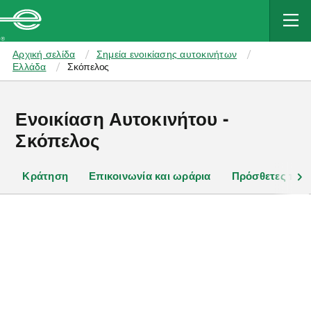
MAIN
CONTENT
Enterprise
Αρχική σελίδα
Σημεία ενοικίασης αυτοκινήτων
Ελλάδα
Σκόπελος
Ενοικίαση Αυτοκινήτου -
Σκόπελος
Κράτηση
Επικοινωνία και ωράρια
Πρόσθετες πλη