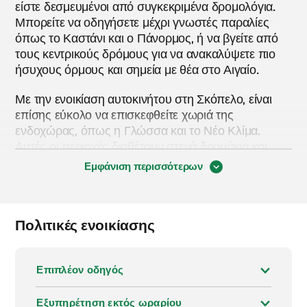
είστε δεσμευμένοι από συγκεκριμένα δρομολόγια.
Μπορείτε να οδηγήσετε μέχρι γνωστές παραλίες
όπως το Καστάνι και ο Πάνορμος, ή να βγείτε από
τους κεντρικούς δρόμους για να ανακαλύψετε πιο
ήσυχους όρμους και σημεία με θέα στο Αιγαίο.
Με την ενοικίαση αυτοκινήτου στη Σκόπελο, είναι
επίσης εύκολο να επισκεφθείτε χωριά της
ενδοχώρας, όπως η Γλώσσα και το Νέο Κλίμα.
Αυτές οι περιοχές διαθέτουν στενά δρομάκια και
τοπικές ταβέρνες, προσφέροντάς σας μια πιο
Εμφάνιση περισσότερων
αυθεντική εικόνα του νησιού, μακριά από τις πιο
πολυσύχναστες παραθαλάσσιες περιοχές. Αν και
υπάρχουν λεωφορεία και ταξί, τα δρομολόγια είναι
Πολιτικές ενοικίασης
περιορισμένα, ειδικά εκτός της περιόδου αιχμής. Για
αυτόν τον λόγο, ένα ενοικιαζόμενο αυτοκίνητο είναι
συχνά ο πιο πρακτικός τρόπος μετακίνησης. Η
Επιπλέον οδηγός
Σκόπελος είναι μικρή αλλά ποικιλόμορφη και αν
διαθέτετε δικό σας όχημα, είναι πολύ πιο εύκολο να
εξερευνήσετε ελεύθερα τις παραλίες, τα χωριά και τα
Εξυπηρέτηση εκτός ωραρίου