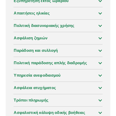
και άνεση. Με τους καλοδιατηρημένους δρόμους
Εξυπηρέτηση εκτός ωραρίου
που περιβάλλουν το νησί και τις γραφικές διαδρομές
στο εσωτερικό του, η ενοικίαση αυτοκινήτου στη
Απαιτήσεις ηλικίας
Νάξο σας δίνει τη δυνατότητα να εξερευνήσετε τα
πάντα, από τα ζωντανά παραθαλάσσια θέρετρα
Πολιτική διασυνοριακής χρήσης
μέχρι τα ήσυχα, παραδοσιακά χωριά, με τον δικό
σας ρυθμό.
Ασφάλιση ζημιών
Παράδοση και συλλογή
Πολιτική παράδοσης απλής διαδρομής
Υπηρεσία ανεφοδιασμού
Ασφάλεια ατυχήματος
Τρόποι πληρωμής
Ασφαλιστική κάλυψη οδικής βοήθειας