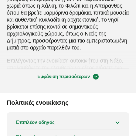
χωριά όπως η Χάλκη, το Φιλώτι και η Απείρανθος,
όπου θα βρείτε μαρμάρινα δρομάκια, τοπικά μουσεία
και αυθεντική κυκλαδίτικη αρχιτεκτονική. Το νησί
βρίσκεται επίσης κοντά σε σημαντικούς
αρχαιολογικούς χώρους, όπως ο Ναός της
Δήμητρας, προσφέροντας μια πιο εμπεριστατωμένη
ματιά στο αρχαίο παρελθόν του.
Επιλέγοντας την ενοικίαση αυτοκινήτου στη Νάξο,
απολαμβάνετε την ελευθερία να εξερευνήσετε ένα
νησί που είναι πολύ πιο εκτεταμένο από ό,τι φαίνεται
Εμφάνιση περισσότερων
με την πρώτη ματιά. Αν και η Νάξος διαθέτει ένα
αξιόπιστο δίκτυο λεωφορείων που συνδέει τις
κύριες παραλίες και τις πόλεις, τα δρομολόγια είναι
Πολιτικές ενοικίασης
λιγότερο συχνά εκτός των κύριων διαδρομών και
δεν φτάνουν πάντα στις απομακρυσμένες περιοχές
ή στους ορεινούς οικισμούς. Αυτό καθιστά την
Επιπλέον οδηγός
ενοικίαση αυτοκινήτου στη Νάξο μια πρακτική
επιλογή για τους ταξιδιώτες που επιθυμούν ευελιξία