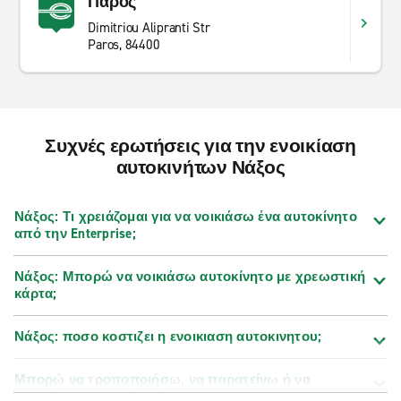
Πάρος
Dimitriou Alipranti Str
Paros, 84400
Συχνές ερωτήσεις για την ενοικίαση
αυτοκινήτων Νάξος
Νάξος: Τι χρειάζομαι για να νοικιάσω ένα αυτοκίνητο
από την Enterprise;
Νάξος: Μπορώ να νοικιάσω αυτοκίνητο με χρεωστική
κάρτα;
Νάξος: ποσο κοστιζει η ενοικιαση αυτοκινητου;
Μπορώ να τροποποιήσω, να παρατείνω ή να
ακυρώσω την κράτησή μου;